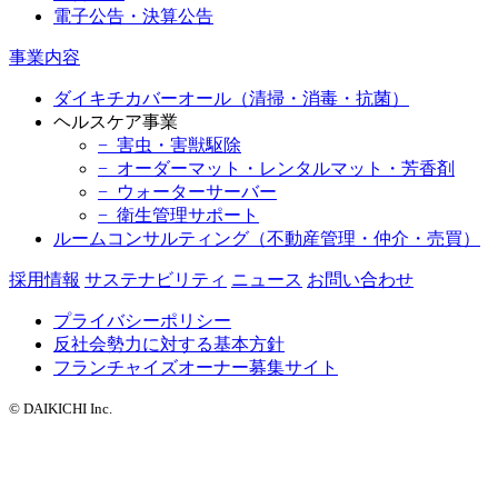
電子公告・決算公告
事業内容
ダイキチカバーオール（清掃・消毒・抗菌）
ヘルスケア事業
− 害虫・害獣駆除
− オーダーマット・レンタルマット・芳香剤
− ウォーターサーバー
− 衛生管理サポート
ルームコンサルティング（不動産管理・仲介・売買）
採用情報
サステナビリティ
ニュース
お問い合わせ
プライバシーポリシー
反社会勢力に対する基本方針
フランチャイズオーナー募集サイト
© DAIKICHI Inc.