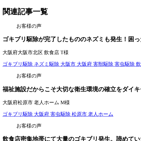
関連記事一覧
お客様の声
ゴキブリ駆除が完了したもののネズミも発生！困っ
大阪府大阪市北区 飲食店 T様
ゴキブリ駆除
ネズミ駆除
大阪市
大阪府
害獣駆除
害虫駆除
飲
お客様の声
福祉施設だからこそ大切な衛生環境の確立をダイキ
大阪府松原市 老人ホーム M様
ゴキブリ駆除
大阪府
害虫駆除
松原市
老人ホーム
お客様の声
飲食店密集地帯にて大量のゴキブリ発生。諦めてい