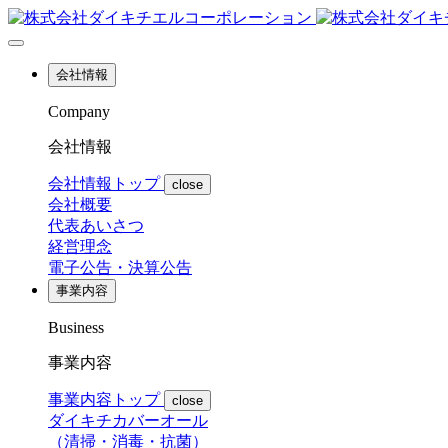
会社情報
Company
会社情報
会社情報トップ
close
会社概要
代表あいさつ
経営理念
電子公告・決算公告
事業内容
Business
事業内容
事業内容トップ
close
ダイキチカバーオール
（清掃・消毒・抗菌）