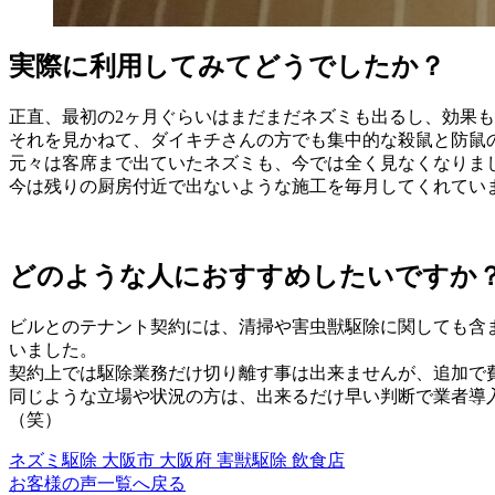
実際に利用してみてどうでしたか？
正直、最初の2ヶ月ぐらいはまだまだネズミも出るし、効果
それを見かねて、ダイキチさんの方でも集中的な殺鼠と防鼠
元々は客席まで出ていたネズミも、今では全く見なくなりま
今は残りの厨房付近で出ないような施工を毎月してくれてい
どのような人におすすめしたいですか
ビルとのテナント契約には、清掃や害虫獣駆除に関しても含
いました。
契約上では駆除業務だけ切り離す事は出来ませんが、追加で
同じような立場や状況の方は、出来るだけ早い判断で業者導
（笑）
ネズミ駆除
大阪市
大阪府
害獣駆除
飲食店
お客様の声一覧へ戻る