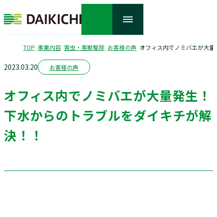
TOP
事業内容
害虫・害獣駆除
お客様の声
オフィス内でノミバエが大量
2023.03.20
会社情報
お客様の声
オフィス内でノミバエが大量発生！
事業内容
下水からのトラブルをダイキチが解
サステナビリティ
決！！
採用情報
ニュース